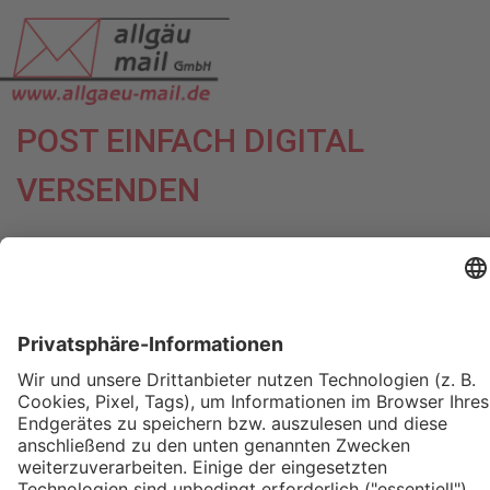
POST EINFACH DIGITAL
VERSENDEN
ANMELD
START
WAS IST WWW.ALLGAEU-
MAIL.DIGITAL?
LEISTUNGEN
PREISLISTE