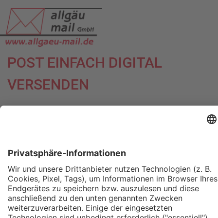
POST EINFACH DIGITAL
VERSENDEN
ANMELD
START
WAS IST WWW.ALLGAEU-
MAIL.DIGITAL?
LEISTUNGEN
PREISLISTE