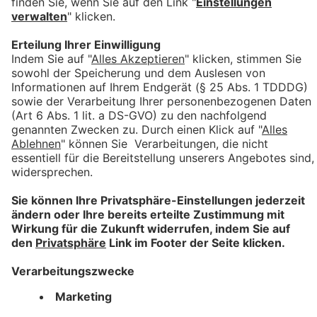
Klicken Sie auf das
Lupe-Symbol
neben dem
Dokument.
Prüfen Sie:
✅ Inhalt und Format
✅ Einhaltung der druckfreien Zonen
✅ korrekte Position der Adresse
4. Weiter zum nächsten Schritt
Klicken Sie oben auf
„weiter“
Dokumente auswählen → Anlage hinzufügen →
Versandoptionen → Freigabe
5. Anlage hinzufügen (optional)