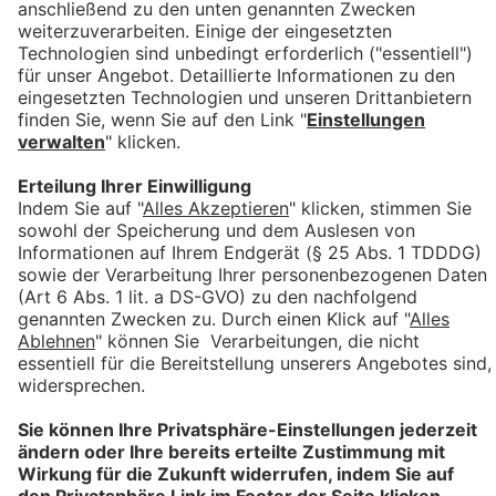
VORTEILSRECHNER
▸ Freigabe & Bezahlung
1. Freigabe starten
Setzen Sie das Häkchen bei
„Jetzt kostenpflichtig
freigeben“
.
Klicken Sie auf
„Sendungen freigeben“
.
Die Sendung wird damit zur Produktion freigegeben.
Nach der Freigabe sind keine Änderungen mehr möglich.
2. Ausgangsbuch prüfen
Im Ausgangsbuch finden Sie:
alle freigegebenen Sendungen
eindeutige ID-Nummern