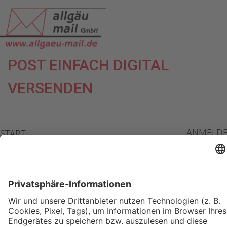
POST EINFACH DIGITAL
VERSENDEN
ANMELD
START
WAS IST WWW.ALLGAEU-
MAIL.DIGITAL?
LEISTUNGEN
PREISLISTE